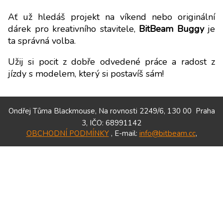
Ať už hledáš projekt na víkend nebo originální
dárek pro kreativního stavitele,
BitBeam Buggy
je
ta správná volba.
Užij si pocit z dobře odvedené práce a radost z
jízdy s modelem, který si postavíš sám!
Ondřej Tůma Blackmouse
,
Na rovnosti 2249/6
,
130 00
Praha
3
,
IČO:
68991142
OBCHODNÍ PODMÍNKY
, E-mail:
info@bitbeam.cc
,